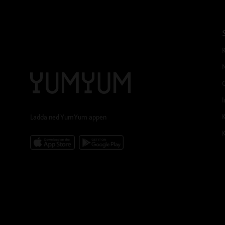
I
Ladda ned YumYum appen
K