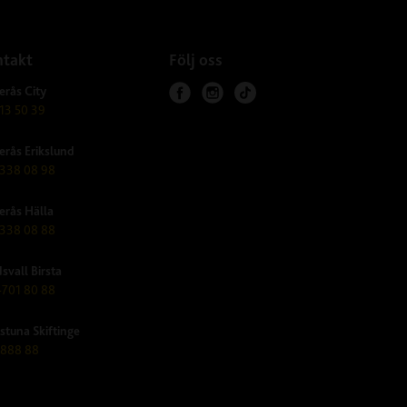
takt
Följ oss
erås City
f
i
t
13 50 39
a
n
i
erås Erikslund
c
s
k
338 08 98
e
t
t
b
a
o
erås Hälla
o
g
k
338 08 88
o
r
svall Birsta
k
a
701 80 88
m
lstuna Skiftinge
-888 88