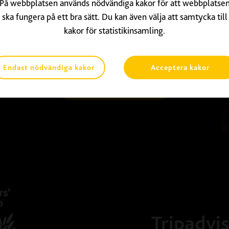
På webbplatsen används nödvändiga kakor för att webbplatse
n upptäcktsresa genom As
ska fungera på ett bra sätt. Du kan även välja att samtycka till
kakor för statistikinsamling.
En middag eller lunch att dela med familj och vänner.
Endast nödvändiga kakor
Acceptera kakor
Beställ Mat
Tripadvis