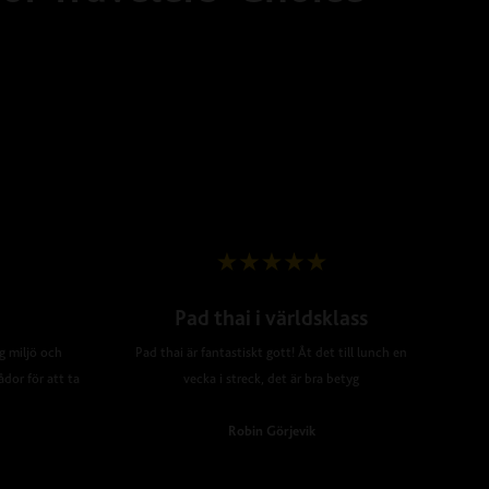
Pad thai i världsklass
ig miljö och
Pad thai är fantastiskt gott! Åt det till lunch en
ådor för att ta
vecka i streck, det är bra betyg
Robin Görjevik