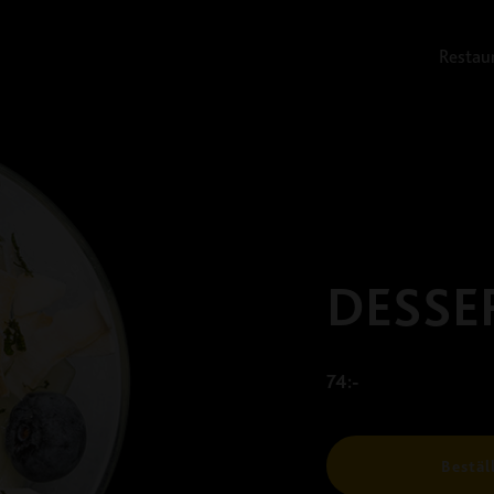
Restau
DESSE
74:-
Bestäl