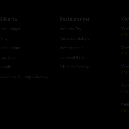
Sidkarta
Restauranger
Kon
Restauranger
Västerås City
Väst
021-
Meny
Västerås Erikslund
Om YumYum
Västerås Hälla
Väst
021-
nspiration
Sundsvall Birsta
Kontakt
Eskilstuna Skiftinge
Väst
021-
öpevillkor & Integritetspolicy
Sund
060-
Eski
016