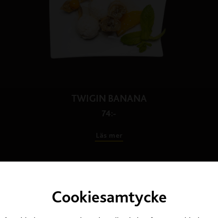
TWIGIN BANANA
74:-
Läs mer
Cookiesamtycke