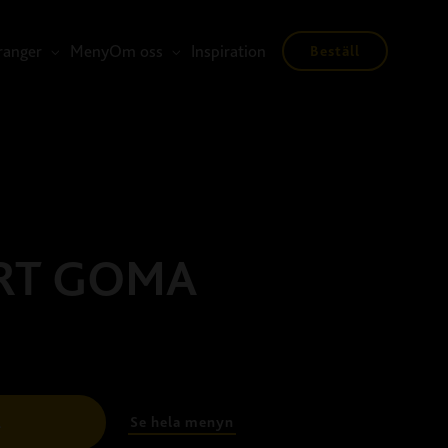
ranger
Meny
Om oss
Inspiration
Beställ
RT GOMA
Se hela menyn
l