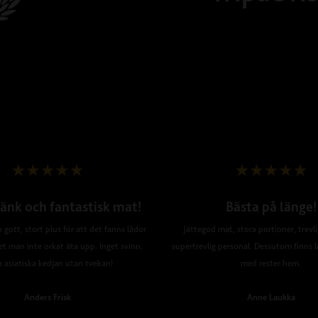
änk och fantastisk mat!
Bästa på länge!
 gott, stort plus för att det fanns lådor
Jättegod mat, stora portioner, trevl
et man inte orkat äta upp. Inget svinn.
supertrevlig personal. Dessutom finns l
a asiatiska kedjan utan tvekan!
med rester hem.
Anders Frisk
Anne Laukka