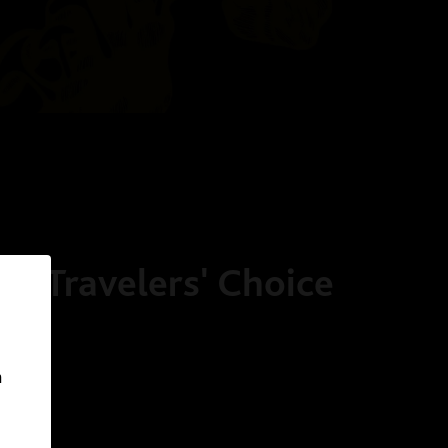
or Travelers' Choice
n