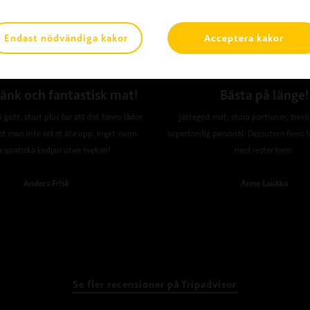
Endast nödvändiga kakor
Acceptera kakor
änk och fantastisk mat!
Bästa på länge!
 gott, stort plus för att det fanns lådor
Jättegod mat, stora portioner, trevl
et man inte orkat äta upp. Inget svinn.
supertrevlig personal. Dessutom finns l
a asiatiska kedjan utan tvekan!
med rester hem.
Anders Frisk
Anne Laukka
Se fler recensioner på Tripadvisor