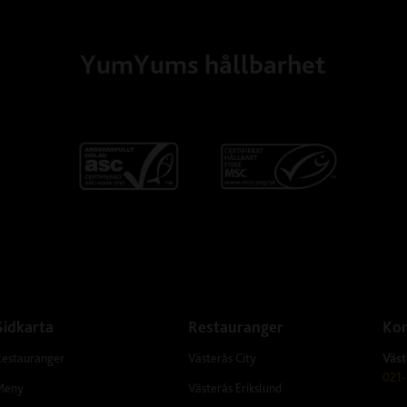
YumYums hållbarhet
Sidkarta
Restauranger
Kon
Restauranger
Västerås City
Väst
021-
Meny
Västerås Erikslund