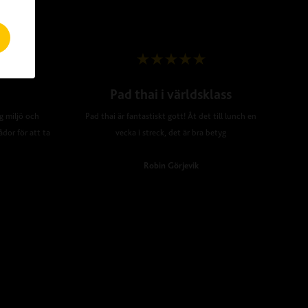
Pad thai i världsklass
ig miljö och
Pad thai är fantastiskt gott! Åt det till lunch en
ådor för att ta
vecka i streck, det är bra betyg
Robin Görjevik