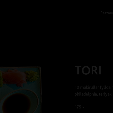
Restau
TORI
10 makirullar fyllda
philadelphia, teriyak
175:-