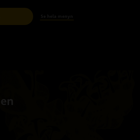
Se hela menyn
l
ien