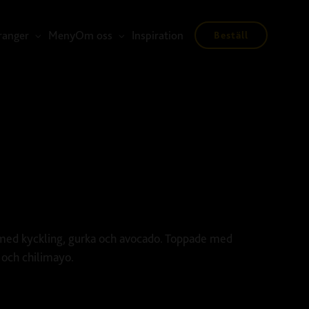
ranger
Meny
Om oss
Inspiration
Beställ
 med kyckling, gurka och avocado. Toppade med
i och chilimayo.