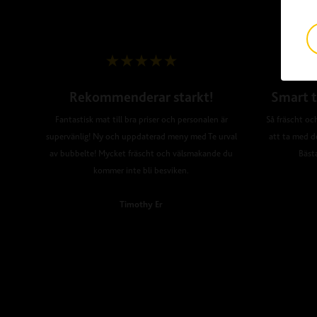
Rekommenderar starkt!
Smart t
Fantastisk mat till bra priser och personalen är
Så fräscht och
supervänlig! Ny och uppdaterad meny med Te urval
att ta med d
av bubbelte! Mycket fräscht och välsmakande du
Bäst
kommer inte bli besviken.
Timothy Er