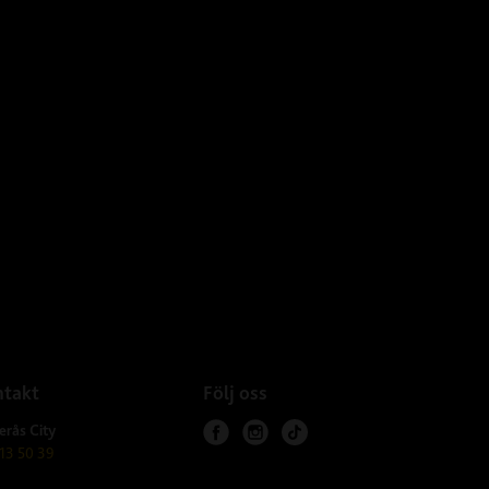
takt
Följ oss
erås City
f
i
t
13 50 39
a
n
i