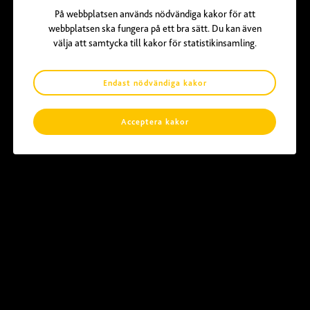
Tripadvisor Travelers' Choice
På webbplatsen används nödvändiga kakor för att
webbplatsen ska fungera på ett bra sätt. Du kan även
välja att samtycka till kakor för statistikinsamling.
Endast nödvändiga kakor
Rekommenderar starkt!
Fantastisk mat till bra priser och personalen är supervänlig! Ny och uppdaterad meny med Te
Acceptera kakor
urval av bubbelte! Mycket fräscht och välsmakande du kommer inte bli besviken.
Timothy Er
Smart tänk och fantastisk mat!
Så fräscht och gott, stort plus för att det fanns lådor att ta med det man inte orkat äta upp.
Inget svinn. Bästa asiatiska kedjan utan tvekan!
Anders Frisk