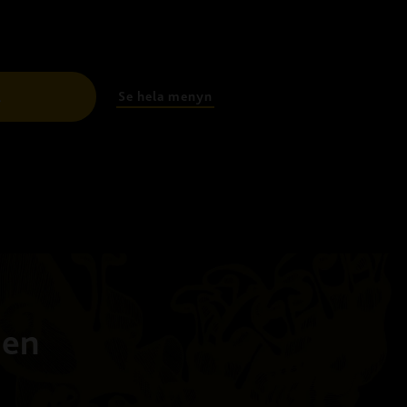
Se hela menyn
l
ien