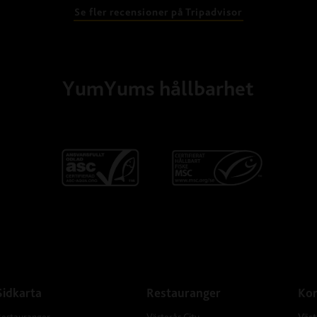
Se fler recensioner på Tripadvisor
YumYums hållbarhet
Sidkarta
Restauranger
Kon
Restauranger
Västerås City
Väst