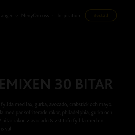
ranger
Meny
Om oss
Inspiration
Beställ
EMIXEN 30 BITAR
ll fyllda med lax, gurka, avocado, crabstick och mayo.
llda med pankofriterade räkor, philadelphia, gurka och
 2 bitar räkor, 2 avocado & 2st tofu fyllda med en
s val.