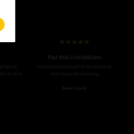
Pad thai i världsklass
ig miljö och
Pad thai är fantastiskt gott! Åt det till lunch en
ådor för att ta
vecka i streck, det är bra betyg
Robin Görjevik