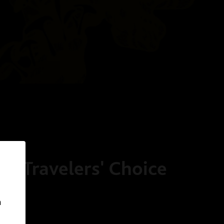
or Travelers' Choice
n