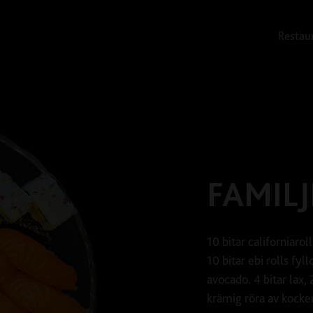
Restau
FAMILJ
10 bitar californiaro
10 bitar ebi rolls fy
avocado. 4 bitar lax,
krämig röra av kocken