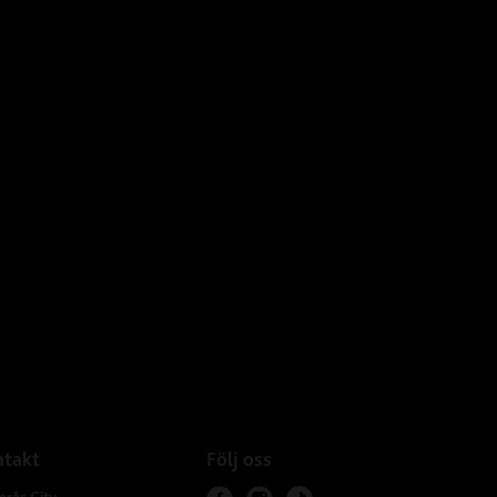
takt
Följ oss
erås City