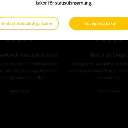
kakor för statistikinsamling.
Endast nödvändiga kakor
Acceptera kakor
änk och fantastisk mat!
Bästa på länge!
 gott, stort plus för att det fanns lådor
Jättegod mat, stora portioner, trevl
et man inte orkat äta upp. Inget svinn.
supertrevlig personal. Dessutom finns l
a asiatiska kedjan utan tvekan!
med rester hem.
Anders Frisk
Anne Laukka