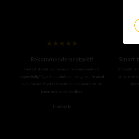
Rekommenderar starkt!
Smart t
Fantastisk mat till bra priser och personalen är
Så fräscht och
supervänlig! Ny och uppdaterad meny med Te urval
att ta med d
av bubbelte! Mycket fräscht och välsmakande du
Bäst
kommer inte bli besviken.
Timothy Er