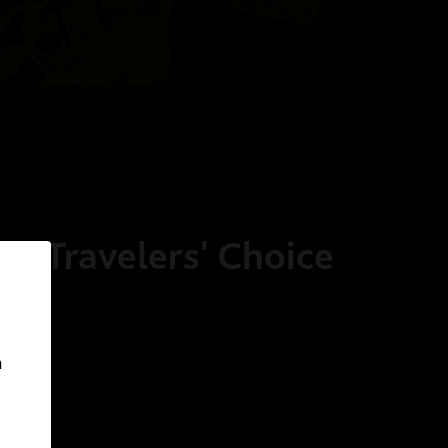
or Travelers' Choice
n