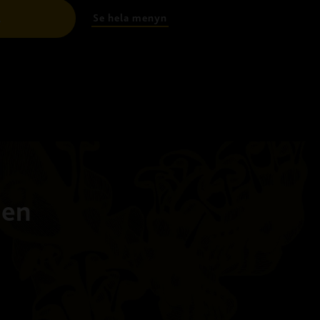
Se hela menyn
l
ien