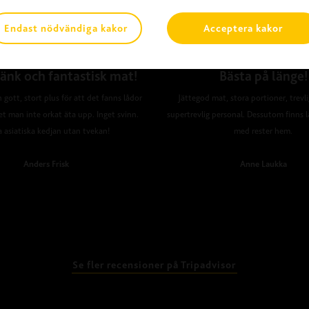
Endast nödvändiga kakor
Acceptera kakor
änk och fantastisk mat!
Bästa på länge!
 gott, stort plus för att det fanns lådor
Jättegod mat, stora portioner, trevl
et man inte orkat äta upp. Inget svinn.
supertrevlig personal. Dessutom finns l
a asiatiska kedjan utan tvekan!
med rester hem.
Anders Frisk
Anne Laukka
Se fler recensioner på Tripadvisor