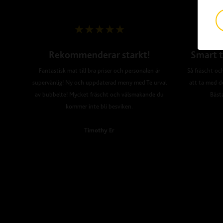
Rekommenderar starkt!
Smart t
Fantastisk mat till bra priser och personalen är
Så fräscht och
supervänlig! Ny och uppdaterad meny med Te urval
att ta med d
av bubbelte! Mycket fräscht och välsmakande du
Bäst
kommer inte bli besviken.
Timothy Er