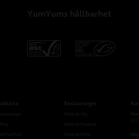
YumYums hållbarhet
Sidkarta
Restauranger
Kon
Restauranger
Västerås City
Väst
021-
Meny
Västerås Erikslund
Om YumYum
Västerås Hälla
Väst