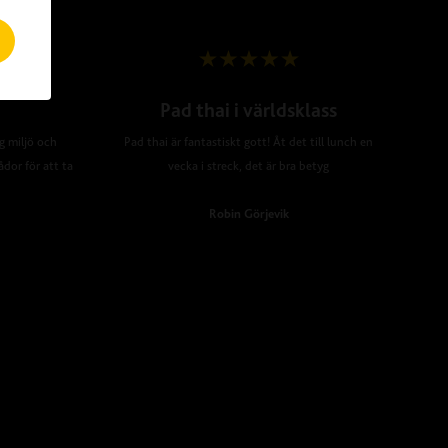
Pad thai i världsklass
ig miljö och
Pad thai är fantastiskt gott! Åt det till lunch en
ådor för att ta
vecka i streck, det är bra betyg
Robin Görjevik