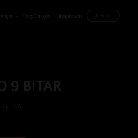
ranger
Meny
Om oss
Inspiration
Beställ
 9 BITAR
ado, 1 Tofu.