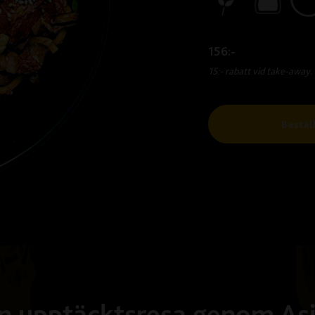
156:-
15:- rabatt vid take-away.
Bestäl
n upptäcktsresa genom As