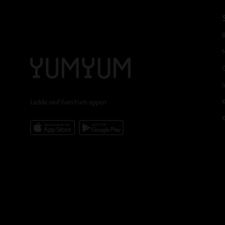
I
Ladda ned YumYum appen
K