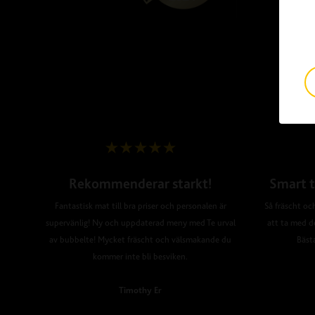
Rekommenderar starkt!
Smart t
Fantastisk mat till bra priser och personalen är
Så fräscht och
supervänlig! Ny och uppdaterad meny med Te urval
att ta med d
av bubbelte! Mycket fräscht och välsmakande du
Bäst
kommer inte bli besviken.
Timothy Er