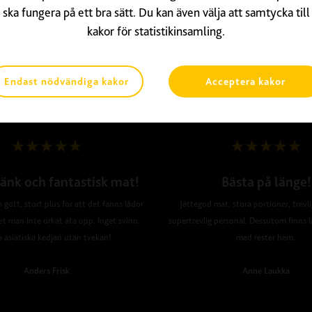
ska fungera på ett bra sätt. Du kan även välja att samtycka till
kakor för statistikinsamling.
Endast nödvändiga kakor
Acceptera kakor
änk och fantastisk mat!
Bästa på länge!
 gott, stort plus för att det fanns lådor
Jättegod mat, stora portioner, trevl
et man inte orkat äta upp. Inget svinn.
supertrevlig personal. Dessutom finns l
a asiatiska kedjan utan tvekan!
med rester hem.
Anders Frisk
Anne Laukka