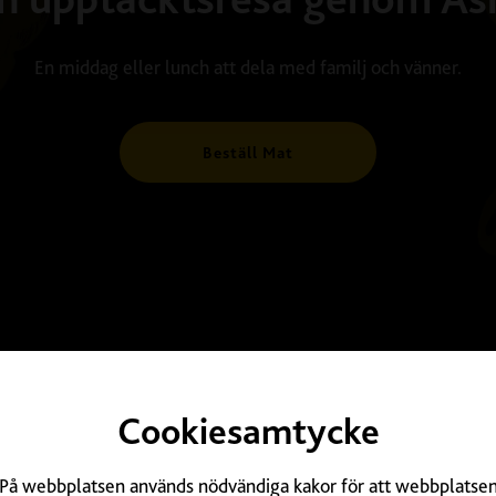
En middag eller lunch att dela med familj och vänner.
Beställ Mat
Cookiesamtycke
Tripadvis
På webbplatsen används nödvändiga kakor för att webbplatse