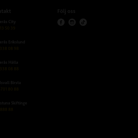
takt
Följ oss
erås City
f
i
t
13 50 39
a
n
i
erås Erikslund
c
s
k
338 08 98
e
t
t
b
a
o
erås Hälla
o
g
k
338 08 88
o
r
svall Birsta
k
a
701 80 88
m
lstuna Skiftinge
-888 88