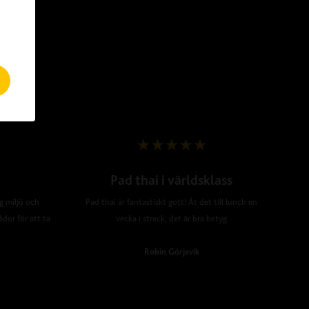
Pad thai i världsklass
ig miljö och
Pad thai är fantastiskt gott! Åt det till lunch en
ådor för att ta
vecka i streck, det är bra betyg
Robin Görjevik