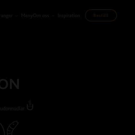
ranger
Meny
Om oss
Inspiration
Beställ
DON
 udonnudlar.