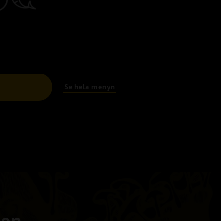
Se hela menyn
l
ien