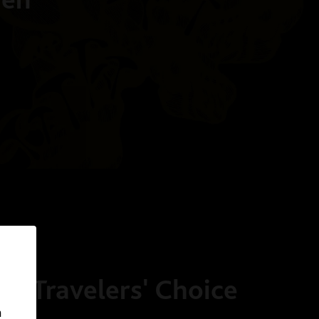
or Travelers' Choice
n