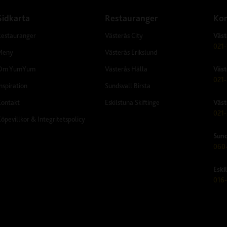
Sidkarta
Restauranger
Kon
Restauranger
Västerås City
Väst
021-
Meny
Västerås Erikslund
Om YumYum
Västerås Hälla
Väst
021-
nspiration
Sundsvall Birsta
Kontakt
Eskilstuna Skiftinge
Väst
021-
öpevillkor & Integritetspolicy
Sund
060-
Eski
016