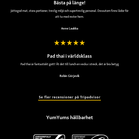
Bästa på länge!
Jättegod mat, stora portioner, trevlig miljö och supertrevlig personal. Dessutom finns lådor för
att ta med rester hem.
Anne Laukka
Pad thai i världsklass
Pad thai är fantastiskt gott! Åt det till lunch en vecka i streck, det är bra betyg
Robin Görjevik
Se fler recensioner på Tripadvisor
YumYums hållbarhet